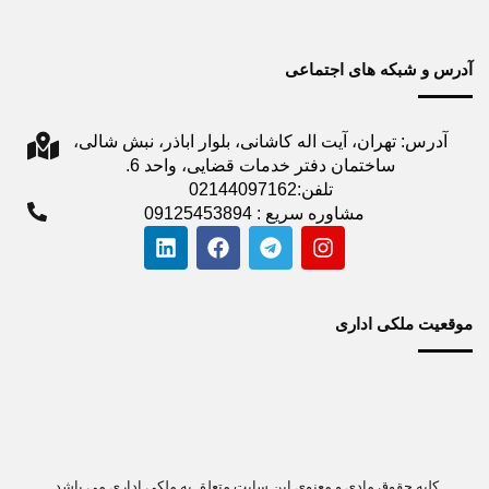
آدرس و شبکه های اجتماعی
آدرس: تهران، آیت اله کاشانی، بلوار اباذر، نبش شالی،
ساختمان دفتر خدمات قضایی، واحد 6.
تلفن:02144097162
مشاوره سریع : 09125453894
موقعیت ملکی اداری
کلیه حقوق مادی و معنوی این سایت متعلق به ملکی اداری می باشد.