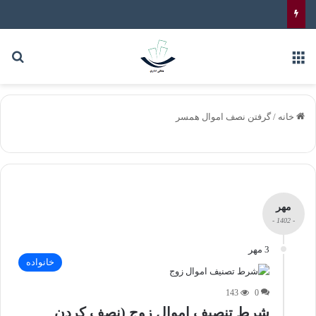
خانه
/
گرفتن نصف اموال همسر
مهر
- 1402 -
3 مهر
خانواده
143
0
شرط تنصیف اموال زوج (نصف کردن