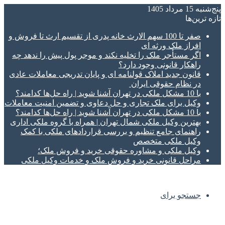
پنج‌شنبه 15 مرداد 1405
تازه‌ ترین‌ها
صفر تا 100 سهم الارث خانه پدری از تقسیم ارث تا فروش و
افراز ملک ورثه ای
اگر مستأجر ملک را تخلیه نکند و موجر پول پیش را ندهد چه
راهکار قانونی وجود دارد؟
قانون جدید املاک قولنامه ای و پایان تدریجی معاملات عادی
در نظام حقوقی ایران
با 10 مشکل ملکی در تهران آشنا شوید | راه حل‌ها کدامند؟
وکیل برای ملک تجاری و حل دعاوی و تضمین امنیت معاملات
با 10 مشکل ملکی در تهران آشنا شوید | راه حل‌ها کدامند؟
بهترین وکیل ملکی شمال تهران | همراه با گروه ملکی اداری
راهنمای جامع تنظیم و بررسی قراردادهای ملکی با کمک
وکیل ملکی متخصص
وکیل ملکی و مشاوره حقوقی خرید و فروش ملک؛
مراحل قانونی خرید و فروش ملک و خدمات وکیل ملکی
جستجو برای