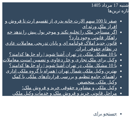
شنبه 17 مرداد 1405
تازه‌ ترین‌ها
صفر تا 100 سهم الارث خانه پدری از تقسیم ارث تا فروش و
افراز ملک ورثه ای
اگر مستأجر ملک را تخلیه نکند و موجر پول پیش را ندهد چه
راهکار قانونی وجود دارد؟
قانون جدید املاک قولنامه ای و پایان تدریجی معاملات عادی
در نظام حقوقی ایران
با 10 مشکل ملکی در تهران آشنا شوید | راه حل‌ها کدامند؟
وکیل برای ملک تجاری و حل دعاوی و تضمین امنیت معاملات
با 10 مشکل ملکی در تهران آشنا شوید | راه حل‌ها کدامند؟
بهترین وکیل ملکی شمال تهران | همراه با گروه ملکی اداری
راهنمای جامع تنظیم و بررسی قراردادهای ملکی با کمک
وکیل ملکی متخصص
وکیل ملکی و مشاوره حقوقی خرید و فروش ملک؛
مراحل قانونی خرید و فروش ملک و خدمات وکیل ملکی
جستجو برای