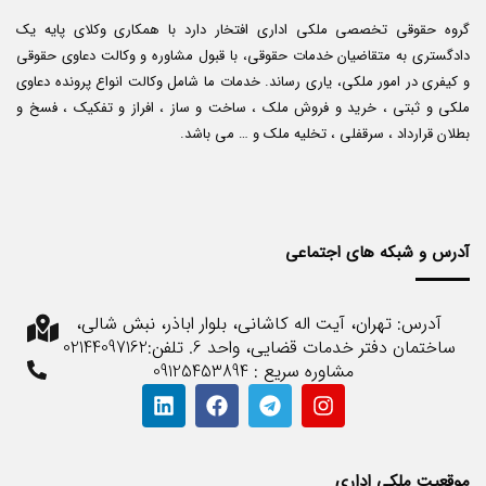
گروه حقوقی تخصصی ملکی اداری افتخار دارد با همکاری وکلای پایه یک
دادگستری به متقاضیان خدمات حقوقی، با قبول مشاوره و وکالت دعاوی حقوقی
و کیفری در امور ملکی، یاری رساند. خدمات ما شامل وکالت انواع پرونده دعاوی
ملکی و ثبتی ، خرید و فروش ملک ، ساخت و ساز ، افراز و تفکیک ، فسخ و
بطلان قرارداد ، سرقفلی ، تخلیه ملک و … می باشد.
آدرس و شبکه های اجتماعی
آدرس: تهران، آیت اله کاشانی، بلوار اباذر، نبش شالی،
ساختمان دفتر خدمات قضایی، واحد 6. تلفن:02144097162
مشاوره سریع : 09125453894
موقعیت ملکی اداری