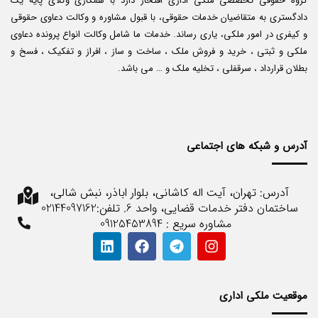
گروه حقوقی تخصصی ملکی اداری افتخار دارد با همکاری وکلای پایه یک
دادگستری به متقاضیان خدمات حقوقی، با قبول مشاوره و وکالت دعاوی حقوقی
و کیفری در امور ملکی، یاری رساند. خدمات ما شامل وکالت انواع پرونده دعاوی
ملکی و ثبتی ، خرید و فروش ملک ، ساخت و ساز ، افراز و تفکیک ، فسخ و
بطلان قرارداد ، سرقفلی ، تخلیه ملک و … می باشد.
آدرس و شبکه های اجتماعی
آدرس: تهران، آیت اله کاشانی، بلوار اباذر، نبش شالی،
ساختمان دفتر خدمات قضایی، واحد 6. تلفن:02144097162
مشاوره سریع : 09125453894
موقعیت ملکی اداری