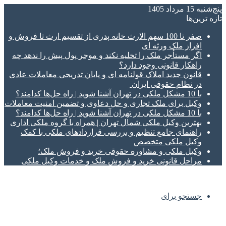
پنج‌شنبه 15 مرداد 1405
تازه‌ ترین‌ها
صفر تا 100 سهم الارث خانه پدری از تقسیم ارث تا فروش و
افراز ملک ورثه ای
اگر مستأجر ملک را تخلیه نکند و موجر پول پیش را ندهد چه
راهکار قانونی وجود دارد؟
قانون جدید املاک قولنامه ای و پایان تدریجی معاملات عادی
در نظام حقوقی ایران
با 10 مشکل ملکی در تهران آشنا شوید | راه حل‌ها کدامند؟
وکیل برای ملک تجاری و حل دعاوی و تضمین امنیت معاملات
با 10 مشکل ملکی در تهران آشنا شوید | راه حل‌ها کدامند؟
بهترین وکیل ملکی شمال تهران | همراه با گروه ملکی اداری
راهنمای جامع تنظیم و بررسی قراردادهای ملکی با کمک
وکیل ملکی متخصص
وکیل ملکی و مشاوره حقوقی خرید و فروش ملک؛
مراحل قانونی خرید و فروش ملک و خدمات وکیل ملکی
جستجو برای