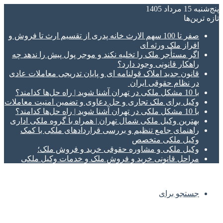
پنج‌شنبه 15 مرداد 1405
تازه‌ ترین‌ها
صفر تا 100 سهم الارث خانه پدری از تقسیم ارث تا فروش و
افراز ملک ورثه ای
اگر مستأجر ملک را تخلیه نکند و موجر پول پیش را ندهد چه
راهکار قانونی وجود دارد؟
قانون جدید املاک قولنامه ای و پایان تدریجی معاملات عادی
در نظام حقوقی ایران
با 10 مشکل ملکی در تهران آشنا شوید | راه حل‌ها کدامند؟
وکیل برای ملک تجاری و حل دعاوی و تضمین امنیت معاملات
با 10 مشکل ملکی در تهران آشنا شوید | راه حل‌ها کدامند؟
بهترین وکیل ملکی شمال تهران | همراه با گروه ملکی اداری
راهنمای جامع تنظیم و بررسی قراردادهای ملکی با کمک
وکیل ملکی متخصص
وکیل ملکی و مشاوره حقوقی خرید و فروش ملک؛
مراحل قانونی خرید و فروش ملک و خدمات وکیل ملکی
جستجو برای