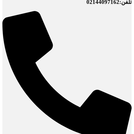
تلفن:02144097162