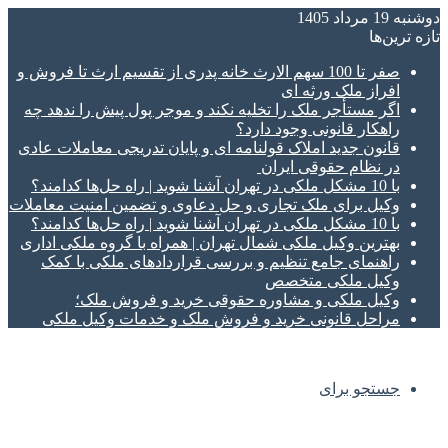
دوشنبه 19 مرداد 1405
تازه‌ ترین‌ها
صفر تا 100 سهم الارث خانه پدری از تقسیم ارث تا فروش و
افراز ملک ورثه ای
اگر مستأجر ملک را تخلیه نکند و موجر پول پیش را ندهد چه
راهکار قانونی وجود دارد؟
قانون جدید املاک قولنامه ای و پایان تدریجی معاملات عادی
در نظام حقوقی ایران
با 10 مشکل ملکی در تهران آشنا شوید | راه حل‌ها کدامند؟
وکیل برای ملک تجاری و حل دعاوی و تضمین امنیت معاملات
با 10 مشکل ملکی در تهران آشنا شوید | راه حل‌ها کدامند؟
بهترین وکیل ملکی شمال تهران | همراه با گروه ملکی اداری
راهنمای جامع تنظیم و بررسی قراردادهای ملکی با کمک
وکیل ملکی متخصص
وکیل ملکی و مشاوره حقوقی خرید و فروش ملک؛
مراحل قانونی خرید و فروش ملک و خدمات وکیل ملکی
جستجو برای