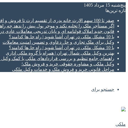
پنج‌شنبه 15 مرداد 1405
تازه‌ ترین‌ها
صفر تا 100 سهم الارث خانه پدری از تقسیم ارث تا فروش و افراز ملک ورثه ای
اگر مستأجر ملک را تخلیه نکند و موجر پول پیش را ندهد چه راهک
قانون جدید املاک قولنامه ای و پایان تدریجی معاملات عادی د
با 10 مشکل ملکی در تهران آشنا شوید | راه حل‌ها کدامند؟
وکیل برای ملک تجاری و حل دعاوی و تضمین امنیت معاملات
با 10 مشکل ملکی در تهران آشنا شوید | راه حل‌ها کدامند؟
بهترین وکیل ملکی شمال تهران | همراه با گروه ملکی اداری
راهنمای جامع تنظیم و بررسی قراردادهای ملکی با کمک وکی
وکیل ملکی و مشاوره حقوقی خرید و فروش ملک؛
مراحل قانونی خرید و فروش ملک و خدمات وکیل ملکی
جستجو برای