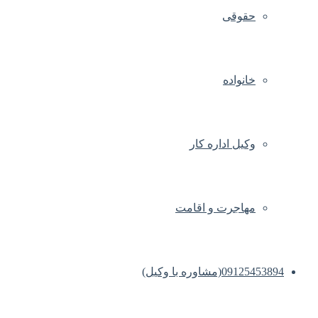
حقوقی
خانواده
وکیل اداره کار
مهاجرت و اقامت
09125453894(مشاوره با وکیل)