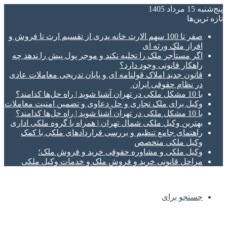
پنج‌شنبه 15 مرداد 1405
تازه‌ ترین‌ها
صفر تا 100 سهم الارث خانه پدری از تقسیم ارث تا فروش و
افراز ملک ورثه ای
اگر مستأجر ملک را تخلیه نکند و موجر پول پیش را ندهد چه
راهکار قانونی وجود دارد؟
قانون جدید املاک قولنامه ای و پایان تدریجی معاملات عادی
در نظام حقوقی ایران
با 10 مشکل ملکی در تهران آشنا شوید | راه حل‌ها کدامند؟
وکیل برای ملک تجاری و حل دعاوی و تضمین امنیت معاملات
با 10 مشکل ملکی در تهران آشنا شوید | راه حل‌ها کدامند؟
بهترین وکیل ملکی شمال تهران | همراه با گروه ملکی اداری
راهنمای جامع تنظیم و بررسی قراردادهای ملکی با کمک
وکیل ملکی متخصص
وکیل ملکی و مشاوره حقوقی خرید و فروش ملک؛
مراحل قانونی خرید و فروش ملک و خدمات وکیل ملکی
جستجو برای