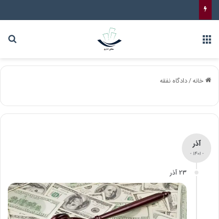
خانه
/
دادگاه نفقه
آذر
- 1401 -
23 آذر