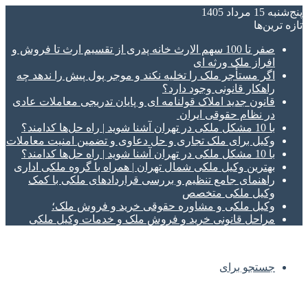
پنج‌شنبه 15 مرداد 1405
تازه‌ ترین‌ها
صفر تا 100 سهم الارث خانه پدری از تقسیم ارث تا فروش و
افراز ملک ورثه ای
اگر مستأجر ملک را تخلیه نکند و موجر پول پیش را ندهد چه
راهکار قانونی وجود دارد؟
قانون جدید املاک قولنامه ای و پایان تدریجی معاملات عادی
در نظام حقوقی ایران
با 10 مشکل ملکی در تهران آشنا شوید | راه حل‌ها کدامند؟
وکیل برای ملک تجاری و حل دعاوی و تضمین امنیت معاملات
با 10 مشکل ملکی در تهران آشنا شوید | راه حل‌ها کدامند؟
بهترین وکیل ملکی شمال تهران | همراه با گروه ملکی اداری
راهنمای جامع تنظیم و بررسی قراردادهای ملکی با کمک
وکیل ملکی متخصص
وکیل ملکی و مشاوره حقوقی خرید و فروش ملک؛
مراحل قانونی خرید و فروش ملک و خدمات وکیل ملکی
جستجو برای