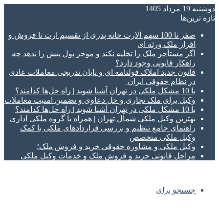
دوشنبه 19 مرداد 1405
تازه‌ ترین‌ها
صفر تا 100 سهم الارث خانه پدری از تقسیم ارث تا فروش و
افراز ملک ورثه ای
اگر مستأجر ملک را تخلیه نکند و موجر پول پیش را ندهد چه
راهکار قانونی وجود دارد؟
قانون جدید املاک قولنامه ای و پایان تدریجی معاملات عادی
در نظام حقوقی ایران
با 10 مشکل ملکی در تهران آشنا شوید | راه حل‌ها کدامند؟
وکیل برای ملک تجاری و حل دعاوی و تضمین امنیت معاملات
با 10 مشکل ملکی در تهران آشنا شوید | راه حل‌ها کدامند؟
بهترین وکیل ملکی شمال تهران | همراه با گروه ملکی اداری
راهنمای جامع تنظیم و بررسی قراردادهای ملکی با کمک
وکیل ملکی متخصص
وکیل ملکی و مشاوره حقوقی خرید و فروش ملک؛
مراحل قانونی خرید و فروش ملک و خدمات وکیل ملکی
جستجو برای