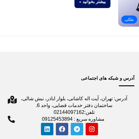
بیشتر بخوانید »
ملکی
آدرس و شبکه های اجتماعی
آدرس: تهران، آیت اله کاشانی، بلوار اباذر، نبش شالی،
ساختمان دفتر خدمات قضایی، واحد 6.
تلفن:02144097162
مشاوره سریع : 09125453894