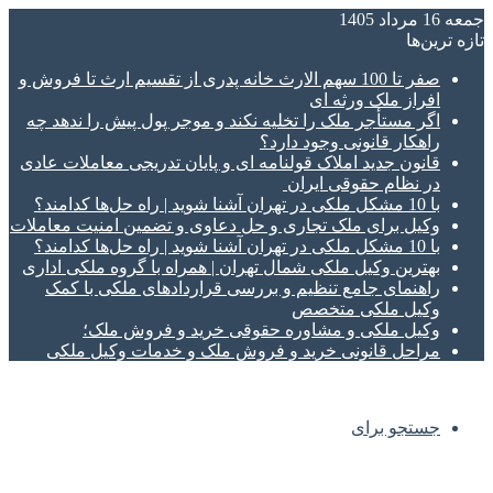
جمعه 16 مرداد 1405
تازه‌ ترین‌ها
صفر تا 100 سهم الارث خانه پدری از تقسیم ارث تا فروش و
افراز ملک ورثه ای
اگر مستأجر ملک را تخلیه نکند و موجر پول پیش را ندهد چه
راهکار قانونی وجود دارد؟
قانون جدید املاک قولنامه ای و پایان تدریجی معاملات عادی
در نظام حقوقی ایران
با 10 مشکل ملکی در تهران آشنا شوید | راه حل‌ها کدامند؟
وکیل برای ملک تجاری و حل دعاوی و تضمین امنیت معاملات
با 10 مشکل ملکی در تهران آشنا شوید | راه حل‌ها کدامند؟
بهترین وکیل ملکی شمال تهران | همراه با گروه ملکی اداری
راهنمای جامع تنظیم و بررسی قراردادهای ملکی با کمک
وکیل ملکی متخصص
وکیل ملکی و مشاوره حقوقی خرید و فروش ملک؛
مراحل قانونی خرید و فروش ملک و خدمات وکیل ملکی
جستجو برای