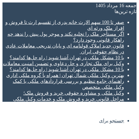
جمعه 16 مرداد 1405
تازه‌ ترین‌ها
صفر تا 100 سهم الارث خانه پدری از تقسیم ارث تا فروش و
افراز ملک ورثه ای
اگر مستأجر ملک را تخلیه نکند و موجر پول پیش را ندهد چه
راهکار قانونی وجود دارد؟
قانون جدید املاک قولنامه ای و پایان تدریجی معاملات عادی
در نظام حقوقی ایران
با 10 مشکل ملکی در تهران آشنا شوید | راه حل‌ها کدامند؟
وکیل برای ملک تجاری و حل دعاوی و تضمین امنیت معاملات
با 10 مشکل ملکی در تهران آشنا شوید | راه حل‌ها کدامند؟
بهترین وکیل ملکی شمال تهران | همراه با گروه ملکی اداری
راهنمای جامع تنظیم و بررسی قراردادهای ملکی با کمک
وکیل ملکی متخصص
وکیل ملکی و مشاوره حقوقی خرید و فروش ملک؛
مراحل قانونی خرید و فروش ملک و خدمات وکیل ملکی
جستجو برای