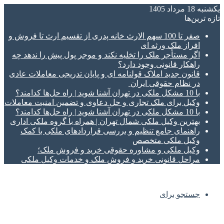
یکشنبه 18 مرداد 1405
تازه‌ ترین‌ها
صفر تا 100 سهم الارث خانه پدری از تقسیم ارث تا فروش و
افراز ملک ورثه ای
اگر مستأجر ملک را تخلیه نکند و موجر پول پیش را ندهد چه
راهکار قانونی وجود دارد؟
قانون جدید املاک قولنامه ای و پایان تدریجی معاملات عادی
در نظام حقوقی ایران
با 10 مشکل ملکی در تهران آشنا شوید | راه حل‌ها کدامند؟
وکیل برای ملک تجاری و حل دعاوی و تضمین امنیت معاملات
با 10 مشکل ملکی در تهران آشنا شوید | راه حل‌ها کدامند؟
بهترین وکیل ملکی شمال تهران | همراه با گروه ملکی اداری
راهنمای جامع تنظیم و بررسی قراردادهای ملکی با کمک
وکیل ملکی متخصص
وکیل ملکی و مشاوره حقوقی خرید و فروش ملک؛
مراحل قانونی خرید و فروش ملک و خدمات وکیل ملکی
جستجو برای