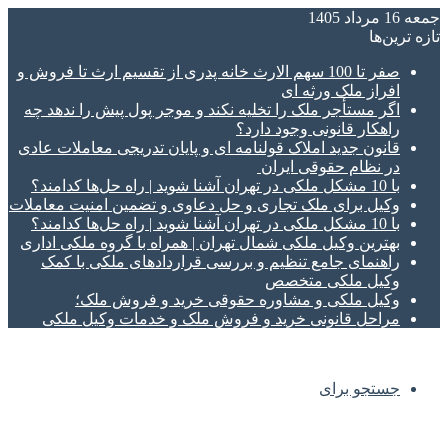
جمعه 16 مرداد 1405
تازه‌ ترین‌ها
صفر تا 100 سهم الارث خانه پدری از تقسیم ارث تا فروش و
افراز ملک ورثه ای
اگر مستأجر ملک را تخلیه نکند و موجر پول پیش را ندهد چه
راهکار قانونی وجود دارد؟
قانون جدید املاک قولنامه ای و پایان تدریجی معاملات عادی
در نظام حقوقی ایران
با 10 مشکل ملکی در تهران آشنا شوید | راه حل‌ها کدامند؟
وکیل برای ملک تجاری و حل دعاوی و تضمین امنیت معاملات
با 10 مشکل ملکی در تهران آشنا شوید | راه حل‌ها کدامند؟
بهترین وکیل ملکی شمال تهران | همراه با گروه ملکی اداری
راهنمای جامع تنظیم و بررسی قراردادهای ملکی با کمک
وکیل ملکی متخصص
وکیل ملکی و مشاوره حقوقی خرید و فروش ملک؛
مراحل قانونی خرید و فروش ملک و خدمات وکیل ملکی
جستجو برای