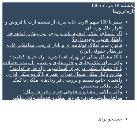
یکشنبه 18 مرداد 1405
تازه‌ ترین‌ها
صفر تا 100 سهم الارث خانه پدری از تقسیم ارث تا فروش و
افراز ملک ورثه ای
اگر مستأجر ملک را تخلیه نکند و موجر پول پیش را ندهد چه
راهکار قانونی وجود دارد؟
قانون جدید املاک قولنامه ای و پایان تدریجی معاملات عادی
در نظام حقوقی ایران
با 10 مشکل ملکی در تهران آشنا شوید | راه حل‌ها کدامند؟
وکیل برای ملک تجاری و حل دعاوی و تضمین امنیت معاملات
با 10 مشکل ملکی در تهران آشنا شوید | راه حل‌ها کدامند؟
بهترین وکیل ملکی شمال تهران | همراه با گروه ملکی اداری
راهنمای جامع تنظیم و بررسی قراردادهای ملکی با کمک
وکیل ملکی متخصص
وکیل ملکی و مشاوره حقوقی خرید و فروش ملک؛
مراحل قانونی خرید و فروش ملک و خدمات وکیل ملکی
جستجو برای