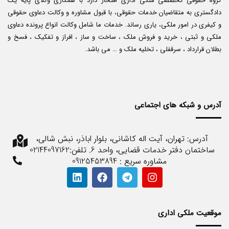
گروه حقوقی تخصصی ملکی اداری افتخار دارد با همکاری وکلای پایه یک
دادگستری به متقاضیان خدمات حقوقی، با قبول مشاوره و وکالت دعاوی حقوقی
و کیفری در امور ملکی، یاری رساند. خدمات ما شامل وکالت انواع پرونده دعاوی
ملکی و ثبتی ، خرید و فروش ملک ، ساخت و ساز ، افراز و تفکیک ، فسخ و
بطلان قرارداد ، سرقفلی ، تخلیه ملک و … می باشد.
آدرس و شبکه های اجتماعی
آدرس: تهران، آیت اله کاشانی، بلوار اباذر، نبش شالی،
ساختمان دفتر خدمات قضایی، واحد 6. تلفن:02144097162
مشاوره سریع : 09125453894
موقعیت ملکی اداری