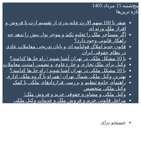
پنج‌شنبه 15 مرداد 1405
تازه‌ ترین‌ها
صفر تا 100 سهم الارث خانه پدری از تقسیم ارث تا فروش و
افراز ملک ورثه ای
اگر مستأجر ملک را تخلیه نکند و موجر پول پیش را ندهد چه
راهکار قانونی وجود دارد؟
قانون جدید املاک قولنامه ای و پایان تدریجی معاملات عادی
در نظام حقوقی ایران
با 10 مشکل ملکی در تهران آشنا شوید | راه حل‌ها کدامند؟
وکیل برای ملک تجاری و حل دعاوی و تضمین امنیت معاملات
با 10 مشکل ملکی در تهران آشنا شوید | راه حل‌ها کدامند؟
بهترین وکیل ملکی شمال تهران | همراه با گروه ملکی اداری
راهنمای جامع تنظیم و بررسی قراردادهای ملکی با کمک
وکیل ملکی متخصص
وکیل ملکی و مشاوره حقوقی خرید و فروش ملک؛
مراحل قانونی خرید و فروش ملک و خدمات وکیل ملکی
جستجو برای