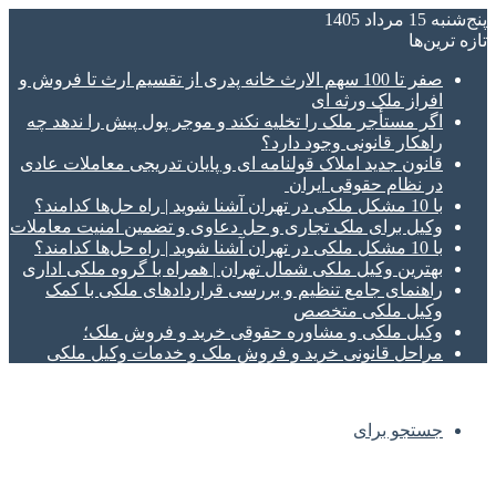
پنج‌شنبه 15 مرداد 1405
تازه‌ ترین‌ها
صفر تا 100 سهم الارث خانه پدری از تقسیم ارث تا فروش و
افراز ملک ورثه ای
اگر مستأجر ملک را تخلیه نکند و موجر پول پیش را ندهد چه
راهکار قانونی وجود دارد؟
قانون جدید املاک قولنامه ای و پایان تدریجی معاملات عادی
در نظام حقوقی ایران
با 10 مشکل ملکی در تهران آشنا شوید | راه حل‌ها کدامند؟
وکیل برای ملک تجاری و حل دعاوی و تضمین امنیت معاملات
با 10 مشکل ملکی در تهران آشنا شوید | راه حل‌ها کدامند؟
بهترین وکیل ملکی شمال تهران | همراه با گروه ملکی اداری
راهنمای جامع تنظیم و بررسی قراردادهای ملکی با کمک
وکیل ملکی متخصص
وکیل ملکی و مشاوره حقوقی خرید و فروش ملک؛
مراحل قانونی خرید و فروش ملک و خدمات وکیل ملکی
جستجو برای