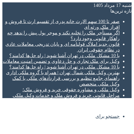
شنبه 17 مرداد 1405
تازه‌ ترین‌ها
صفر تا 100 سهم الارث خانه پدری از تقسیم ارث تا فروش و
افراز ملک ورثه ای
اگر مستأجر ملک را تخلیه نکند و موجر پول پیش را ندهد چه
راهکار قانونی وجود دارد؟
قانون جدید املاک قولنامه ای و پایان تدریجی معاملات عادی
در نظام حقوقی ایران
با 10 مشکل ملکی در تهران آشنا شوید | راه حل‌ها کدامند؟
وکیل برای ملک تجاری و حل دعاوی و تضمین امنیت معاملات
با 10 مشکل ملکی در تهران آشنا شوید | راه حل‌ها کدامند؟
بهترین وکیل ملکی شمال تهران | همراه با گروه ملکی اداری
راهنمای جامع تنظیم و بررسی قراردادهای ملکی با کمک
وکیل ملکی متخصص
وکیل ملکی و مشاوره حقوقی خرید و فروش ملک؛
مراحل قانونی خرید و فروش ملک و خدمات وکیل ملکی
جستجو برای