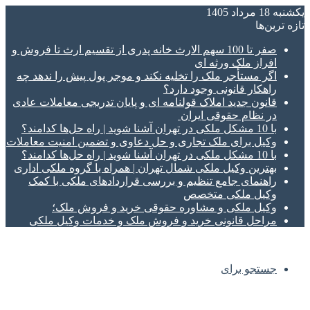
یکشنبه 18 مرداد 1405
تازه‌ ترین‌ها
صفر تا 100 سهم الارث خانه پدری از تقسیم ارث تا فروش و
افراز ملک ورثه ای
اگر مستأجر ملک را تخلیه نکند و موجر پول پیش را ندهد چه
راهکار قانونی وجود دارد؟
قانون جدید املاک قولنامه ای و پایان تدریجی معاملات عادی
در نظام حقوقی ایران
با 10 مشکل ملکی در تهران آشنا شوید | راه حل‌ها کدامند؟
وکیل برای ملک تجاری و حل دعاوی و تضمین امنیت معاملات
با 10 مشکل ملکی در تهران آشنا شوید | راه حل‌ها کدامند؟
بهترین وکیل ملکی شمال تهران | همراه با گروه ملکی اداری
راهنمای جامع تنظیم و بررسی قراردادهای ملکی با کمک
وکیل ملکی متخصص
وکیل ملکی و مشاوره حقوقی خرید و فروش ملک؛
مراحل قانونی خرید و فروش ملک و خدمات وکیل ملکی
جستجو برای