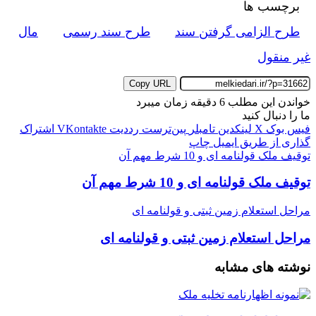
برچسب ها
طرح الزامی گرفتن سند
طرح سند رسمی
مال
غیر منقول
Copy URL
خواندن این مطلب 6 دقیقه زمان میبرد
ما را دنبال کنید
فیس بوک
X
لینکدین
‫تامبلر
‫پین‌ترست
‫رددیت
‫VKontakte
اشتراک
گذاری از طریق ایمیل
چاپ
توقیف ملک قولنامه ای و 10 شرط مهم آن
توقیف ملک قولنامه ای و 10 شرط مهم آن
مراحل استعلام زمین ثبتی و قولنامه ای
مراحل استعلام زمین ثبتی و قولنامه ای
نوشته های مشابه