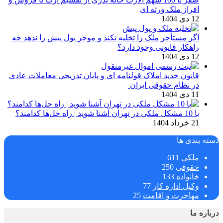
افراز ملک ورثه ای
12 دی 1404
اگر مستأجر ملک را تخلیه نکند و موجر پول پیش را ندهد چه
راهکار قانونی وجود دارد؟
12 دی 1404
قانون جدید املاک قولنامه ای و پایان تدریجی معاملات عادی
در نظام حقوقی ایران
11 دی 1404
با 10 مشکل ملکی در تهران آشنا شوید | راه حل‌ها کدامند؟
21 خرداد 1404
دسته بندی ها
ملکی
611
حقوقی
250
خانواده
133
وکیل اداره کار
77
مهاجرت و اقامت
25
درباره ما