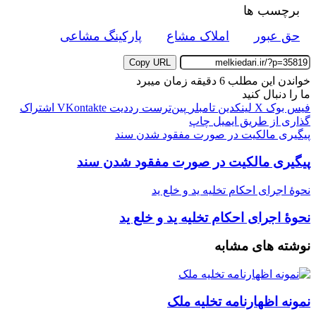
برچسب ها
حق عبور
املاک مشاع
پارکینگ مشاعی
Copy URL
خواندن این مطلب 6 دقیقه زمان میبرد
ما را دنبال کنید
فیس بوک
X
لینکدین
‫تامبلر
‫پین‌ترست
‫رددیت
‫VKontakte
اشتراک
گذاری از طریق ایمیل
چاپ
پیگیری مالکیت در صورت مفقود شدن سند
پیگیری مالکیت در صورت مفقود شدن سند
نحوۀ اجرای احکام تخلیه ید و خلع ید
نحوۀ اجرای احکام تخلیه ید و خلع ید
نوشته های مشابه
نمونه اظهارنامه تخلیه ملک