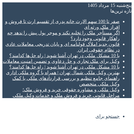
پنج‌شنبه 15 مرداد 1405
تازه‌ ترین‌ها
صفر تا 100 سهم الارث خانه پدری از تقسیم ارث تا فروش و
افراز ملک ورثه ای
اگر مستأجر ملک را تخلیه نکند و موجر پول پیش را ندهد چه
راهکار قانونی وجود دارد؟
قانون جدید املاک قولنامه ای و پایان تدریجی معاملات عادی
در نظام حقوقی ایران
با 10 مشکل ملکی در تهران آشنا شوید | راه حل‌ها کدامند؟
وکیل برای ملک تجاری و حل دعاوی و تضمین امنیت معاملات
با 10 مشکل ملکی در تهران آشنا شوید | راه حل‌ها کدامند؟
بهترین وکیل ملکی شمال تهران | همراه با گروه ملکی اداری
راهنمای جامع تنظیم و بررسی قراردادهای ملکی با کمک
وکیل ملکی متخصص
وکیل ملکی و مشاوره حقوقی خرید و فروش ملک؛
مراحل قانونی خرید و فروش ملک و خدمات وکیل ملکی
جستجو برای