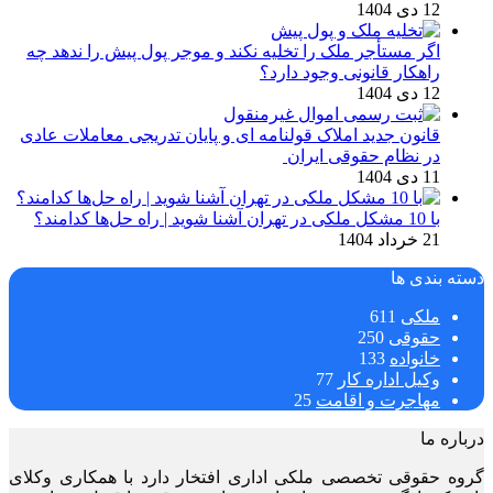
12 دی 1404
اگر مستأجر ملک را تخلیه نکند و موجر پول پیش را ندهد چه
راهکار قانونی وجود دارد؟
12 دی 1404
قانون جدید املاک قولنامه ای و پایان تدریجی معاملات عادی
در نظام حقوقی ایران
11 دی 1404
با 10 مشکل ملکی در تهران آشنا شوید | راه حل‌ها کدامند؟
21 خرداد 1404
دسته بندی ها
ملکی
611
حقوقی
250
خانواده
133
وکیل اداره کار
77
مهاجرت و اقامت
25
درباره ما
گروه حقوقی تخصصی ملکی اداری افتخار دارد با همکاری وکلای