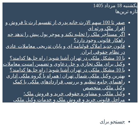
یکشنبه 18 مرداد 1405
تازه‌ ترین‌ها
صفر تا 100 سهم الارث خانه پدری از تقسیم ارث تا فروش و
افراز ملک ورثه ای
اگر مستأجر ملک را تخلیه نکند و موجر پول پیش را ندهد چه
راهکار قانونی وجود دارد؟
قانون جدید املاک قولنامه ای و پایان تدریجی معاملات عادی
در نظام حقوقی ایران
با 10 مشکل ملکی در تهران آشنا شوید | راه حل‌ها کدامند؟
وکیل برای ملک تجاری و حل دعاوی و تضمین امنیت معاملات
با 10 مشکل ملکی در تهران آشنا شوید | راه حل‌ها کدامند؟
بهترین وکیل ملکی شمال تهران | همراه با گروه ملکی اداری
راهنمای جامع تنظیم و بررسی قراردادهای ملکی با کمک
وکیل ملکی متخصص
وکیل ملکی و مشاوره حقوقی خرید و فروش ملک؛
مراحل قانونی خرید و فروش ملک و خدمات وکیل ملکی
جستجو برای