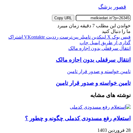
قصور پزشگ
Copy URL
خواندن این مطلب 7 دقیقه زمان میبرد
ما را دنبال کنید
فیس بوک
X
لینکدین
‫تامبلر
‫پین‌ترست
‫رددیت
‫VKontakte
اشتراک
گذاری از طریق ایمیل
چاپ
انتقال سرقفلی بدون اجازه مالک
انتقال سرقفلی بدون اجازه مالک
تامین خواسته و صدور قرار تامین
تامین خواسته و صدور قرار تامین
نوشته های مشابه
استعلام رفع مسدودی کدملی چگونه و چطور ؟
28 فروردین 1403