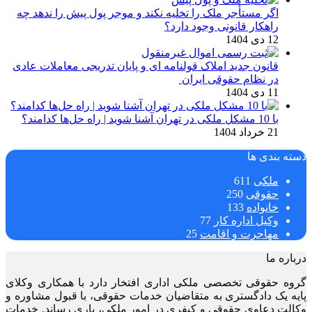
اگر مستأجر ملک را تخلیه نکند و موجر پول پیش را ندهد چه
راهکار قانونی وجود دارد؟
12 دی 1404
قانون جدید املاک قولنامه ای و پایان تدریجی معاملات عادی
در نظام حقوقی ایران
11 دی 1404
با 10 مشکل ملکی در تهران آشنا شوید | راه حل‌ها کدامند؟
21 خرداد 1404
دسته بندی ها
ملکی
611
حقوقی
250
خانواده
133
وکیل اداره کار
77
مهاجرت و اقامت
25
درباره ما
گروه حقوقی تخصصی ملکی اداری افتخار دارد با همکاری وکلای
پایه یک دادگستری به متقاضیان خدمات حقوقی، با قبول مشاوره و
وکالت دعاوی حقوقی و کیفری در امور ملکی، یاری رساند. خدمات