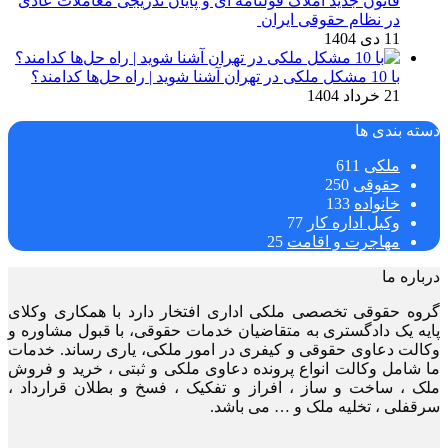
قانون جدید املاک قولنامه ای و پایان تدریجی معاملات عادی
در نظام حقوقی ایران
11 دی 1404
با 10 مشکل ملکی در تهران آشنا شوید | راه حل‌ها کدامند؟
21 خرداد 1404
دسته بندی ها
ملکی
611
حقوقی
250
خانواده
133
وکیل اداره کار
77
مهاجرت و اقامت
25
درباره ما
گروه حقوقی تخصصی ملکی اداری افتخار دارد با همکاری وکلای
پایه یک دادگستری به متقاضیان خدمات حقوقی، با قبول مشاوره و
وکالت دعاوی حقوقی و کیفری در امور ملکی، یاری رساند. خدمات
ما شامل وکالت انواع پرونده دعاوی ملکی و ثبتی ، خرید و فروش
ملک ، ساخت و ساز ، افراز و تفکیک ، فسخ و بطلان قرارداد ،
سرقفلی ، تخلیه ملک و … می باشد.