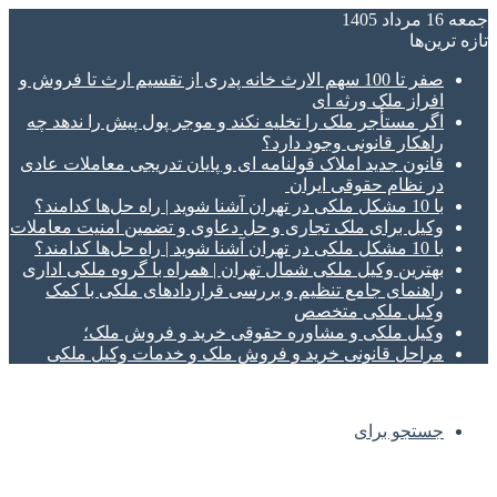
جمعه 16 مرداد 1405
تازه‌ ترین‌ها
صفر تا 100 سهم الارث خانه پدری از تقسیم ارث تا فروش و
افراز ملک ورثه ای
اگر مستأجر ملک را تخلیه نکند و موجر پول پیش را ندهد چه
راهکار قانونی وجود دارد؟
قانون جدید املاک قولنامه ای و پایان تدریجی معاملات عادی
در نظام حقوقی ایران
با 10 مشکل ملکی در تهران آشنا شوید | راه حل‌ها کدامند؟
وکیل برای ملک تجاری و حل دعاوی و تضمین امنیت معاملات
با 10 مشکل ملکی در تهران آشنا شوید | راه حل‌ها کدامند؟
بهترین وکیل ملکی شمال تهران | همراه با گروه ملکی اداری
راهنمای جامع تنظیم و بررسی قراردادهای ملکی با کمک
وکیل ملکی متخصص
وکیل ملکی و مشاوره حقوقی خرید و فروش ملک؛
مراحل قانونی خرید و فروش ملک و خدمات وکیل ملکی
جستجو برای