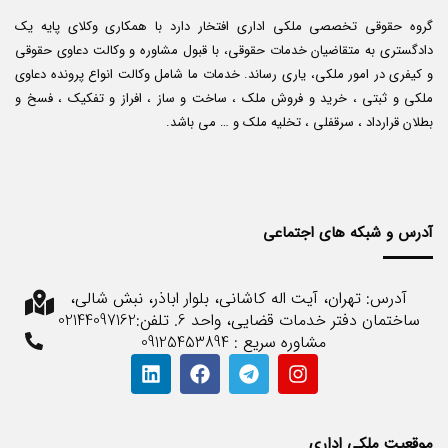
گروه حقوقی تخصصی ملکی اداری افتخار دارد با همکاری وکلای پایه یک
دادگستری به متقاضیان خدمات حقوقی، با قبول مشاوره و وکالت دعاوی حقوقی
و کیفری در امور ملکی، یاری رساند. خدمات ما شامل وکالت انواع پرونده دعاوی
ملکی و ثبتی ، خرید و فروش ملک ، ساخت و ساز ، افراز و تفکیک ، فسخ و
بطلان قرارداد ، سرقفلی ، تخلیه ملک و … می باشد.
آدرس و شبکه های اجتماعی
آدرس: تهران، آیت اله کاشانی، بلوار اباذر، نبش شالی،
ساختمان دفتر خدمات قضایی، واحد 6. تلفن:02144097162
مشاوره سریع : 09125453894
موقعیت ملکی اداری