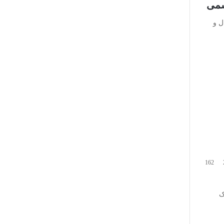
سمی
ل و
162
ک