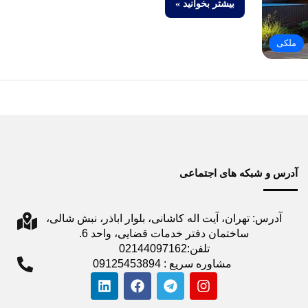
بیشتر بخوانید »
ملکی
آدرس و شبکه های اجتماعی
آدرس: تهران، آیت اله کاشانی، بلوار اباذر، نبش شالی،
ساختمان دفتر خدمات قضایی، واحد 6.
تلفن:02144097162
مشاوره سریع : 09125453894