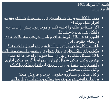
شنبه 17 مرداد 1405
تازه‌ ترین‌ها
صفر تا 100 سهم الارث خانه پدری از تقسیم ارث تا فروش و
افراز ملک ورثه ای
اگر مستأجر ملک را تخلیه نکند و موجر پول پیش را ندهد چه
راهکار قانونی وجود دارد؟
قانون جدید املاک قولنامه ای و پایان تدریجی معاملات عادی
در نظام حقوقی ایران
با 10 مشکل ملکی در تهران آشنا شوید | راه حل‌ها کدامند؟
وکیل برای ملک تجاری و حل دعاوی و تضمین امنیت معاملات
با 10 مشکل ملکی در تهران آشنا شوید | راه حل‌ها کدامند؟
بهترین وکیل ملکی شمال تهران | همراه با گروه ملکی اداری
راهنمای جامع تنظیم و بررسی قراردادهای ملکی با کمک
وکیل ملکی متخصص
وکیل ملکی و مشاوره حقوقی خرید و فروش ملک؛
مراحل قانونی خرید و فروش ملک و خدمات وکیل ملکی
جستجو برای