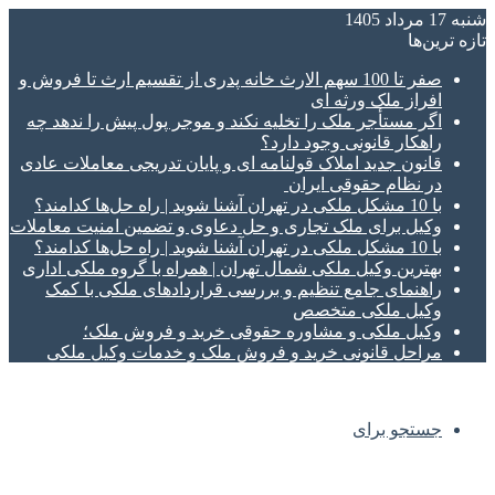
شنبه 17 مرداد 1405
تازه‌ ترین‌ها
صفر تا 100 سهم الارث خانه پدری از تقسیم ارث تا فروش و
افراز ملک ورثه ای
اگر مستأجر ملک را تخلیه نکند و موجر پول پیش را ندهد چه
راهکار قانونی وجود دارد؟
قانون جدید املاک قولنامه ای و پایان تدریجی معاملات عادی
در نظام حقوقی ایران
با 10 مشکل ملکی در تهران آشنا شوید | راه حل‌ها کدامند؟
وکیل برای ملک تجاری و حل دعاوی و تضمین امنیت معاملات
با 10 مشکل ملکی در تهران آشنا شوید | راه حل‌ها کدامند؟
بهترین وکیل ملکی شمال تهران | همراه با گروه ملکی اداری
راهنمای جامع تنظیم و بررسی قراردادهای ملکی با کمک
وکیل ملکی متخصص
وکیل ملکی و مشاوره حقوقی خرید و فروش ملک؛
مراحل قانونی خرید و فروش ملک و خدمات وکیل ملکی
جستجو برای