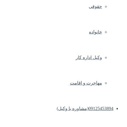
حقوقی
خانواده
وکیل اداره کار
مهاجرت و اقامت
09125453894(مشاوره با وکیل)