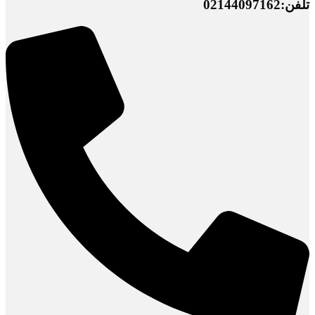
تلفن:02144097162