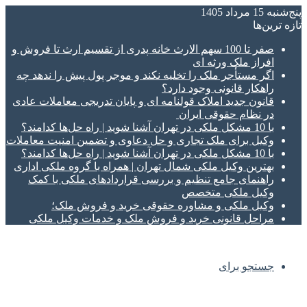
پنج‌شنبه 15 مرداد 1405
تازه‌ ترین‌ها
صفر تا 100 سهم الارث خانه پدری از تقسیم ارث تا فروش و
افراز ملک ورثه ای
اگر مستأجر ملک را تخلیه نکند و موجر پول پیش را ندهد چه
راهکار قانونی وجود دارد؟
قانون جدید املاک قولنامه ای و پایان تدریجی معاملات عادی
در نظام حقوقی ایران
با 10 مشکل ملکی در تهران آشنا شوید | راه حل‌ها کدامند؟
وکیل برای ملک تجاری و حل دعاوی و تضمین امنیت معاملات
با 10 مشکل ملکی در تهران آشنا شوید | راه حل‌ها کدامند؟
بهترین وکیل ملکی شمال تهران | همراه با گروه ملکی اداری
راهنمای جامع تنظیم و بررسی قراردادهای ملکی با کمک
وکیل ملکی متخصص
وکیل ملکی و مشاوره حقوقی خرید و فروش ملک؛
مراحل قانونی خرید و فروش ملک و خدمات وکیل ملکی
جستجو برای