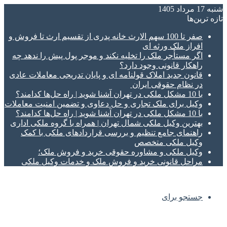
شنبه 17 مرداد 1405
تازه‌ ترین‌ها
صفر تا 100 سهم الارث خانه پدری از تقسیم ارث تا فروش و
افراز ملک ورثه ای
اگر مستأجر ملک را تخلیه نکند و موجر پول پیش را ندهد چه
راهکار قانونی وجود دارد؟
قانون جدید املاک قولنامه ای و پایان تدریجی معاملات عادی
در نظام حقوقی ایران
با 10 مشکل ملکی در تهران آشنا شوید | راه حل‌ها کدامند؟
وکیل برای ملک تجاری و حل دعاوی و تضمین امنیت معاملات
با 10 مشکل ملکی در تهران آشنا شوید | راه حل‌ها کدامند؟
بهترین وکیل ملکی شمال تهران | همراه با گروه ملکی اداری
راهنمای جامع تنظیم و بررسی قراردادهای ملکی با کمک
وکیل ملکی متخصص
وکیل ملکی و مشاوره حقوقی خرید و فروش ملک؛
مراحل قانونی خرید و فروش ملک و خدمات وکیل ملکی
جستجو برای