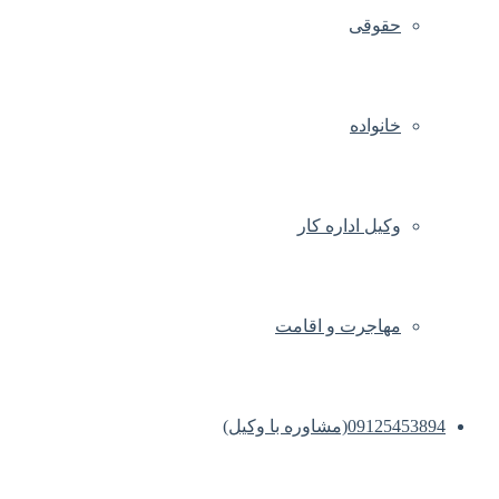
حقوقی
خانواده
وکیل اداره کار
مهاجرت و اقامت
09125453894(مشاوره با وکیل)