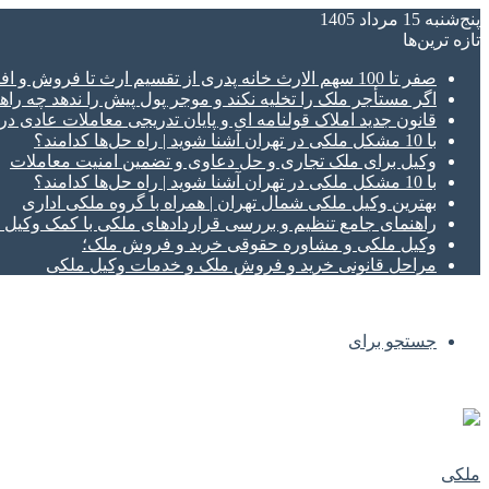
پنج‌شنبه 15 مرداد 1405
تازه‌ ترین‌ها
صفر تا 100 سهم الارث خانه پدری از تقسیم ارث تا فروش و افراز ملک ورثه ای
اگر مستأجر ملک را تخلیه نکند و موجر پول پیش را ندهد چه راهک
قانون جدید املاک قولنامه ای و پایان تدریجی معاملات عادی د
با 10 مشکل ملکی در تهران آشنا شوید | راه حل‌ها کدامند؟
وکیل برای ملک تجاری و حل دعاوی و تضمین امنیت معاملات
با 10 مشکل ملکی در تهران آشنا شوید | راه حل‌ها کدامند؟
بهترین وکیل ملکی شمال تهران | همراه با گروه ملکی اداری
راهنمای جامع تنظیم و بررسی قراردادهای ملکی با کمک وکی
وکیل ملکی و مشاوره حقوقی خرید و فروش ملک؛
مراحل قانونی خرید و فروش ملک و خدمات وکیل ملکی
جستجو برای