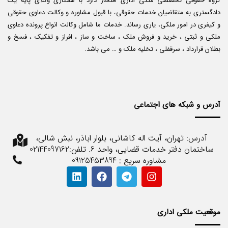
گروه حقوقی تخصصی ملکی اداری افتخار دارد با همکاری وکلای پایه یک
دادگستری به متقاضیان خدمات حقوقی، با قبول مشاوره و وکالت دعاوی حقوقی
و کیفری در امور ملکی، یاری رساند. خدمات ما شامل وکالت انواع پرونده دعاوی
ملکی و ثبتی ، خرید و فروش ملک ، ساخت و ساز ، افراز و تفکیک ، فسخ و
بطلان قرارداد ، سرقفلی ، تخلیه ملک و … می باشد.
آدرس و شبکه های اجتماعی
آدرس: تهران، آیت اله کاشانی، بلوار اباذر، نبش شالی،
ساختمان دفتر خدمات قضایی، واحد 6. تلفن:02144097162
مشاوره سریع : 09125453894
موقعیت ملکی اداری