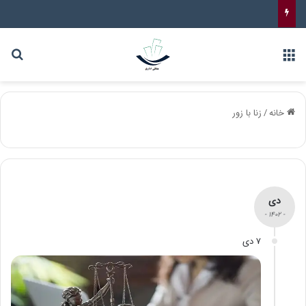
خانه
/
زنا با زور
دی
- 1402 -
7 دی