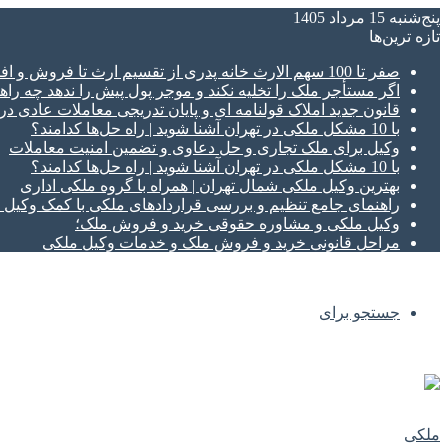
پنج‌شنبه 15 مرداد 1405
تازه‌ ترین‌ها
صفر تا 100 سهم الارث خانه پدری از تقسیم ارث تا فروش و افراز ملک ورثه ای
اگر مستأجر ملک را تخلیه نکند و موجر پول پیش را ندهد چه راهک
قانون جدید املاک قولنامه ای و پایان تدریجی معاملات عادی د
با 10 مشکل ملکی در تهران آشنا شوید | راه حل‌ها کدامند؟
وکیل برای ملک تجاری و حل دعاوی و تضمین امنیت معاملات
با 10 مشکل ملکی در تهران آشنا شوید | راه حل‌ها کدامند؟
بهترین وکیل ملکی شمال تهران | همراه با گروه ملکی اداری
راهنمای جامع تنظیم و بررسی قراردادهای ملکی با کمک وکی
وکیل ملکی و مشاوره حقوقی خرید و فروش ملک؛
مراحل قانونی خرید و فروش ملک و خدمات وکیل ملکی
جستجو برای