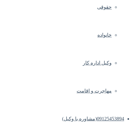
حقوقی
خانواده
وکیل اداره کار
مهاجرت و اقامت
09125453894(مشاوره با وکیل)