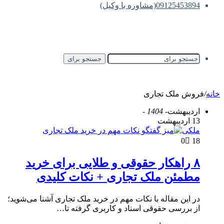
09125453894(مشاوره با وکیل)
جستجو برای
خانه
/
فروش ملک تجاری
اردیبهشت
- 1404 -
13 اردیبهشت
ملکی
0
18
۸ راهکار حقوقی و طلایی برای خرید
مطمئن ملک تجاری + نکات کلیدی
در این مقاله با نکات مهم در خرید ملک تجاری آشنا می‌شوید؛
از بررسی حقوقی اسناد و کاربری گرفته تا…