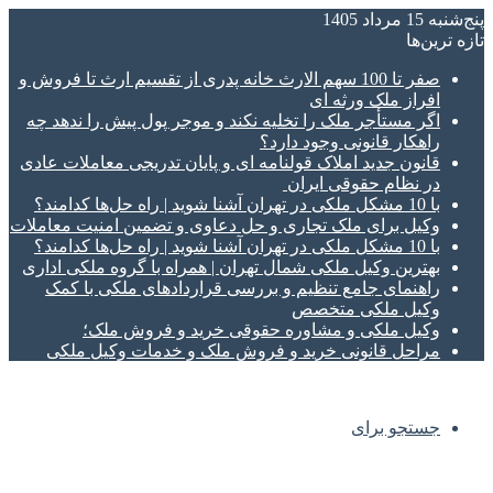
پنج‌شنبه 15 مرداد 1405
تازه‌ ترین‌ها
صفر تا 100 سهم الارث خانه پدری از تقسیم ارث تا فروش و
افراز ملک ورثه ای
اگر مستأجر ملک را تخلیه نکند و موجر پول پیش را ندهد چه
راهکار قانونی وجود دارد؟
قانون جدید املاک قولنامه ای و پایان تدریجی معاملات عادی
در نظام حقوقی ایران
با 10 مشکل ملکی در تهران آشنا شوید | راه حل‌ها کدامند؟
وکیل برای ملک تجاری و حل دعاوی و تضمین امنیت معاملات
با 10 مشکل ملکی در تهران آشنا شوید | راه حل‌ها کدامند؟
بهترین وکیل ملکی شمال تهران | همراه با گروه ملکی اداری
راهنمای جامع تنظیم و بررسی قراردادهای ملکی با کمک
وکیل ملکی متخصص
وکیل ملکی و مشاوره حقوقی خرید و فروش ملک؛
مراحل قانونی خرید و فروش ملک و خدمات وکیل ملکی
جستجو برای