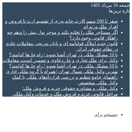
جمعه 16 مرداد 1405
تازه‌ ترین‌ها
صفر تا 100 سهم الارث خانه پدری از تقسیم ارث تا فروش و
افراز ملک ورثه ای
اگر مستأجر ملک را تخلیه نکند و موجر پول پیش را ندهد چه
راهکار قانونی وجود دارد؟
قانون جدید املاک قولنامه ای و پایان تدریجی معاملات عادی
در نظام حقوقی ایران
با 10 مشکل ملکی در تهران آشنا شوید | راه حل‌ها کدامند؟
وکیل برای ملک تجاری و حل دعاوی و تضمین امنیت معاملات
با 10 مشکل ملکی در تهران آشنا شوید | راه حل‌ها کدامند؟
بهترین وکیل ملکی شمال تهران | همراه با گروه ملکی اداری
راهنمای جامع تنظیم و بررسی قراردادهای ملکی با کمک
وکیل ملکی متخصص
وکیل ملکی و مشاوره حقوقی خرید و فروش ملک؛
مراحل قانونی خرید و فروش ملک و خدمات وکیل ملکی
جستجو برای