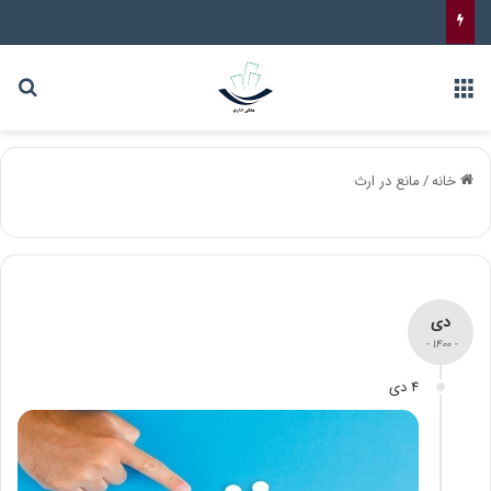
خانه
/
مانع در ارث
دی
- 1400 -
4 دی