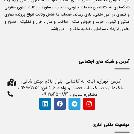
گروه حقوقی تخصصی ملکی اداری افتخار دارد با همکاری وکلای پایه یک
دادگستری به متقاضیان خدمات حقوقی، با قبول مشاوره و وکالت دعاوی حقوقی
و کیفری در امور ملکی، یاری رساند. خدمات ما شامل وکالت انواع پرونده دعاوی
ملکی و ثبتی ، خرید و فروش ملک ، ساخت و ساز ، افراز و تفکیک ، فسخ و
بطلان قرارداد ، سرقفلی ، تخلیه ملک و … می باشد.
آدرس و شبکه های اجتماعی
آدرس: تهران، آیت اله کاشانی، بلوار اباذر، نبش شالی،
ساختمان دفتر خدمات قضایی، واحد 6. تلفن:02144097162
مشاوره سریع : 09125453894
موقعیت ملکی اداری