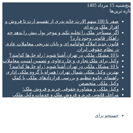
پنج‌شنبه 15 مرداد 1405
تازه‌ ترین‌ها
صفر تا 100 سهم الارث خانه پدری از تقسیم ارث تا فروش و
افراز ملک ورثه ای
اگر مستأجر ملک را تخلیه نکند و موجر پول پیش را ندهد چه
راهکار قانونی وجود دارد؟
قانون جدید املاک قولنامه ای و پایان تدریجی معاملات عادی
در نظام حقوقی ایران
با 10 مشکل ملکی در تهران آشنا شوید | راه حل‌ها کدامند؟
وکیل برای ملک تجاری و حل دعاوی و تضمین امنیت معاملات
با 10 مشکل ملکی در تهران آشنا شوید | راه حل‌ها کدامند؟
بهترین وکیل ملکی شمال تهران | همراه با گروه ملکی اداری
راهنمای جامع تنظیم و بررسی قراردادهای ملکی با کمک
وکیل ملکی متخصص
وکیل ملکی و مشاوره حقوقی خرید و فروش ملک؛
مراحل قانونی خرید و فروش ملک و خدمات وکیل ملکی
جستجو برای