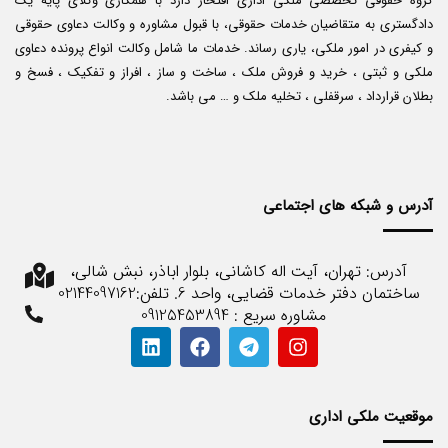
گروه حقوقی تخصصی ملکی اداری افتخار دارد با همکاری وکلای پایه یک
دادگستری به متقاضیان خدمات حقوقی، با قبول مشاوره و وکالت دعاوی حقوقی
و کیفری در امور ملکی، یاری رساند. خدمات ما شامل وکالت انواع پرونده دعاوی
ملکی و ثبتی ، خرید و فروش ملک ، ساخت و ساز ، افراز و تفکیک ، فسخ و
بطلان قرارداد ، سرقفلی ، تخلیه ملک و … می باشد.
آدرس و شبکه های اجتماعی
آدرس: تهران، آیت اله کاشانی، بلوار اباذر، نبش شالی،
ساختمان دفتر خدمات قضایی، واحد 6. تلفن:02144097162
مشاوره سریع : 09125453894
موقعیت ملکی اداری