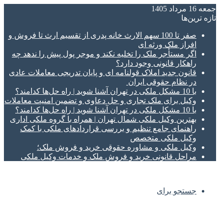
جمعه 16 مرداد 1405
تازه‌ ترین‌ها
صفر تا 100 سهم الارث خانه پدری از تقسیم ارث تا فروش و
افراز ملک ورثه ای
اگر مستأجر ملک را تخلیه نکند و موجر پول پیش را ندهد چه
راهکار قانونی وجود دارد؟
قانون جدید املاک قولنامه ای و پایان تدریجی معاملات عادی
در نظام حقوقی ایران
با 10 مشکل ملکی در تهران آشنا شوید | راه حل‌ها کدامند؟
وکیل برای ملک تجاری و حل دعاوی و تضمین امنیت معاملات
با 10 مشکل ملکی در تهران آشنا شوید | راه حل‌ها کدامند؟
بهترین وکیل ملکی شمال تهران | همراه با گروه ملکی اداری
راهنمای جامع تنظیم و بررسی قراردادهای ملکی با کمک
وکیل ملکی متخصص
وکیل ملکی و مشاوره حقوقی خرید و فروش ملک؛
مراحل قانونی خرید و فروش ملک و خدمات وکیل ملکی
جستجو برای