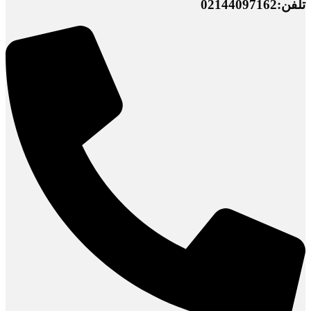
تلفن:02144097162