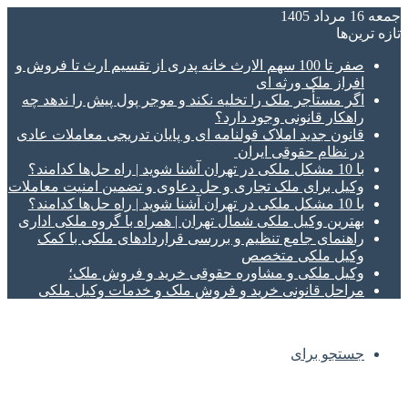
جمعه 16 مرداد 1405
تازه‌ ترین‌ها
صفر تا 100 سهم الارث خانه پدری از تقسیم ارث تا فروش و
افراز ملک ورثه ای
اگر مستأجر ملک را تخلیه نکند و موجر پول پیش را ندهد چه
راهکار قانونی وجود دارد؟
قانون جدید املاک قولنامه ای و پایان تدریجی معاملات عادی
در نظام حقوقی ایران
با 10 مشکل ملکی در تهران آشنا شوید | راه حل‌ها کدامند؟
وکیل برای ملک تجاری و حل دعاوی و تضمین امنیت معاملات
با 10 مشکل ملکی در تهران آشنا شوید | راه حل‌ها کدامند؟
بهترین وکیل ملکی شمال تهران | همراه با گروه ملکی اداری
راهنمای جامع تنظیم و بررسی قراردادهای ملکی با کمک
وکیل ملکی متخصص
وکیل ملکی و مشاوره حقوقی خرید و فروش ملک؛
مراحل قانونی خرید و فروش ملک و خدمات وکیل ملکی
جستجو برای