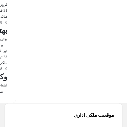
فرور
31 فروردین
ملکی
288
0
به
بهتری
بی
تیر
- 1399 -
23 تیر
ملکی
118
0
وک
آشنای
بی
موقعیت ملکی اداری