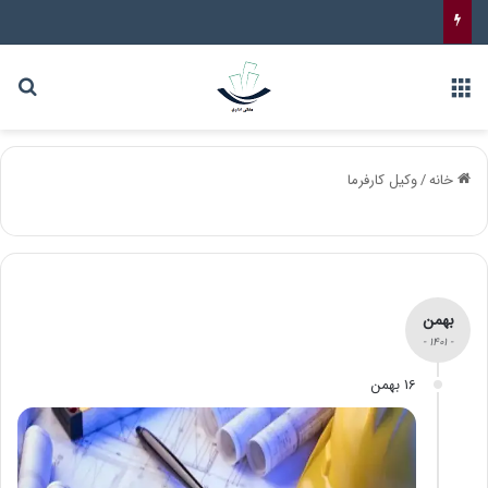
خانه
/
وکیل کارفرما
بهمن
- 1401 -
16 بهمن