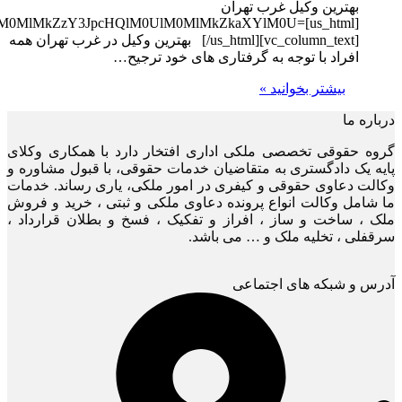
mh0dHBzJTNBJTJGJTJGd3d3LmFwYXJhdC5jb20lMkZlbWJlZCU