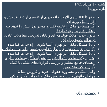
شنبه 17 مرداد 1405
تازه‌ ترین‌ها
صفر تا 100 سهم الارث خانه پدری از تقسیم ارث تا فروش و
افراز ملک ورثه ای
اگر مستأجر ملک را تخلیه نکند و موجر پول پیش را ندهد چه
راهکار قانونی وجود دارد؟
قانون جدید املاک قولنامه ای و پایان تدریجی معاملات عادی
در نظام حقوقی ایران
با 10 مشکل ملکی در تهران آشنا شوید | راه حل‌ها کدامند؟
وکیل برای ملک تجاری و حل دعاوی و تضمین امنیت معاملات
با 10 مشکل ملکی در تهران آشنا شوید | راه حل‌ها کدامند؟
بهترین وکیل ملکی شمال تهران | همراه با گروه ملکی اداری
راهنمای جامع تنظیم و بررسی قراردادهای ملکی با کمک
وکیل ملکی متخصص
وکیل ملکی و مشاوره حقوقی خرید و فروش ملک؛
مراحل قانونی خرید و فروش ملک و خدمات وکیل ملکی
جستجو برای