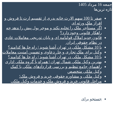
جمعه 16 مرداد 1405
تازه‌ ترین‌ها
صفر تا 100 سهم الارث خانه پدری از تقسیم ارث تا فروش و
افراز ملک ورثه ای
اگر مستأجر ملک را تخلیه نکند و موجر پول پیش را ندهد چه
راهکار قانونی وجود دارد؟
قانون جدید املاک قولنامه ای و پایان تدریجی معاملات عادی
در نظام حقوقی ایران
با 10 مشکل ملکی در تهران آشنا شوید | راه حل‌ها کدامند؟
وکیل برای ملک تجاری و حل دعاوی و تضمین امنیت معاملات
با 10 مشکل ملکی در تهران آشنا شوید | راه حل‌ها کدامند؟
بهترین وکیل ملکی شمال تهران | همراه با گروه ملکی اداری
راهنمای جامع تنظیم و بررسی قراردادهای ملکی با کمک
وکیل ملکی متخصص
وکیل ملکی و مشاوره حقوقی خرید و فروش ملک؛
مراحل قانونی خرید و فروش ملک و خدمات وکیل ملکی
جستجو برای