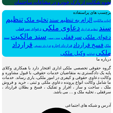
نحوه شکایت از پارک خودرو در مشاعات ساختمان
برچسب های پراستفاده
تنظیم
الزام به تنظیم سند
تخلیه ملک
اثبات مالکیت
سند
دعاوی ملکی
دعوای سرقفلی
تنظیم قرارداد
سند مالکیت
سرقفلی
دعوای ملکی
سند
سند رسمی
قرارداد
فسخ قرارداد
قرارداد اجاره
ملک
قرارداد حقوقی
ملکی
وکیل ملکی
قولنامه
درباره ما
گروه حقوقی تخصصی ملکی اداری افتخار دارد با همکاری وکلای
پایه یک دادگستری به متقاضیان خدمات حقوقی، با قبول مشاوره و
وکالت دعاوی حقوقی و کیفری در امور ملکی، یاری رساند. خدمات
ما شامل وکالت انواع پرونده دعاوی ملکی و ثبتی ، خرید و فروش
ملک ، ساخت و ساز ، افراز و تفکیک ، فسخ و بطلان قرارداد ،
سرقفلی ، تخلیه ملک و … می باشد.
آدرس و شبکه های اجتماعی