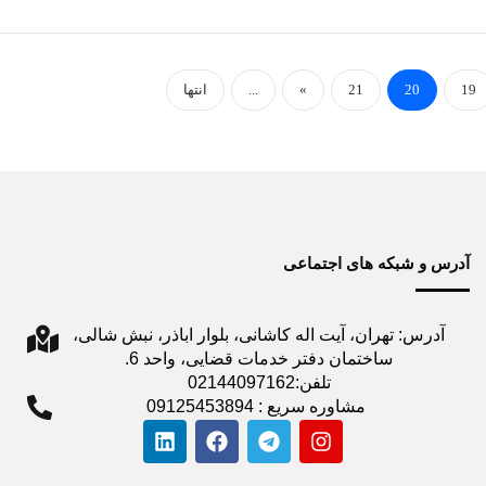
19
20
21
»
...
انتها
آدرس و شبکه های اجتماعی
آدرس: تهران، آیت اله کاشانی، بلوار اباذر، نبش شالی،
ساختمان دفتر خدمات قضایی، واحد 6.
تلفن:02144097162
مشاوره سریع : 09125453894